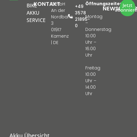
KONTAKT
Öffnungszeiten:
GmbH
BIKE
Jetzt
+49
NEWSLETTE
abonnier
An der
AKKU
3578
Montag
Nordbahn
21895-
SERVICE
–
3
0
Donnerstag
01917
10:00
Kamenz
Uhr –
| DE
16:00
Uhr
Freitag
10:00
Uhr –
14:00
Uhr
Akku Übersicht