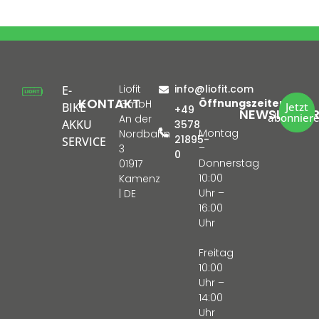
Liofit
info@liofit.com
E-
KONTAKT
Öffnungszeiten:
GmbH
BIKE
Jetzt
+49
NEWSLETTE
abonnier
An der
AKKU
3578
Montag
Nordbahn
21895-
SERVICE
–
3
0
Donnerstag
01917
10:00
Kamenz
Uhr –
| DE
16:00
Uhr
Freitag
10:00
Uhr –
14:00
Uhr