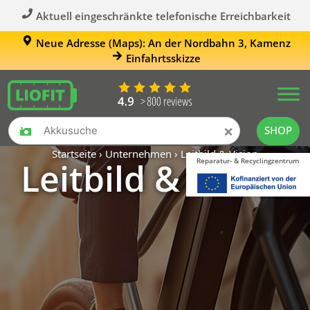
Aktuell eingeschränkte telefonische Erreichbarkeit
Neue Adresse (Maps): An der Nordbahn 3, Kamenz
Einfahrtsskizze
×
SHOP
Startseite
›
Unternehmen
›
Leitbild & Vision
Leitbild & Vision
Reparatur- & Recyclingzentrum