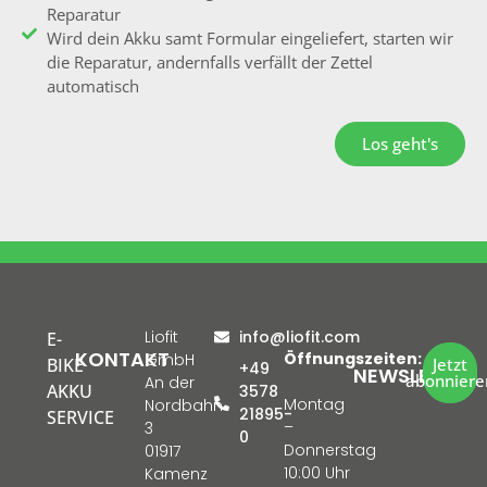
Reparatur
Wird dein Akku samt Formular eingeliefert, starten wir
die Reparatur, andernfalls verfällt der Zettel
automatisch
Los geht's
Liofit
info@liofit.com
E-
KONTAKT
Öffnungszeiten:
GmbH
BIKE
Jetzt
+49
NEWSLETTER
abonniere
An der
AKKU
3578
Montag
Nordbahn
21895-
SERVICE
–
3
0
Donnerstag
01917
10:00 Uhr
Kamenz