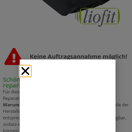
Keine Auftrags­annahme möglich!
Schön, dass Sie Ihren Akku bei Liofit
reparieren lassen möchten!
Für diesen Akku des Herstellers
BMZ
bieten wir
keine
Reparaturen an.
Warum?
Weil wir bei Reparaturen des BMS auf Ersatzteile der
Hersteller angewiesen sind. Leider sind von BMZ keine
entsprechenden Ersatzteile und keine Servicetools verfügbar,
sodass wir Ihnen hier keinen Reparaturservice anbieten
können, der unseren Ansprüchen genügt.