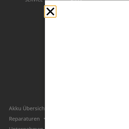
–
3
0
Donnerstag
01917
10:00
Kamenz
Uhr –
| DE
16:00
Uhr
Freitag
10:00
Uhr –
14:00
Uhr
Sehr hohe Nachfrage bei BMZ
Akku Übersicht
Reparaturen!
Bearbeitungszeit aktuell: 4
Reparaturen
Wochen