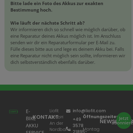
Bitte lade ein Foto des Akkus zur exakten
Bestimmung hoch.
Wie läuft der nächste Schritt ab?
Wir informieren dich so schnell wie möglich darüber, ob
eine Reparatur deines Akkus möglich ist. Im Anschluss
senden wir dir ein Reparaturformular per E-Mail zu.
Fülle dieses bitte aus und lege es deinem Akku bei. Falls
eine Reparatur nicht möglich sein sollte, informieren wir
dich selbstverständlich ebenfalls darüber.
Liofit
info@liofit.com
E-
KONTAKT
Öffnungszeiten:
GmbH
BIKE
Jetzt
+49
NEWSLETTE
abonnier
An der
AKKU
3578
Montag
Nordbahn
21895-
SERVICE