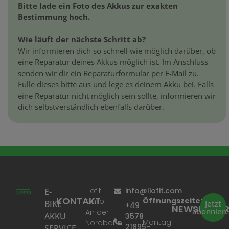
Bitte lade ein Foto des Akkus zur exakten
Bestimmung hoch.
Wie läuft der nächste Schritt ab?
Wir informieren dich so schnell wie möglich darüber, ob
eine Reparatur deines Akkus möglich ist. Im Anschluss
senden wir dir ein Reparaturformular per E-Mail zu.
Fülle dieses bitte aus und lege es deinem Akku bei. Falls
eine Reparatur nicht möglich sein sollte, informieren wir
dich selbstverständlich ebenfalls darüber.
Liofit
info@liofit.com
E-
KONTAKT
Öffnungszeiten:
GmbH
BIKE
Jetzt
+49
NEWSLETTE
abonnier
An der
AKKU
3578
Montag
Nordbahn
21895-
SERVICE