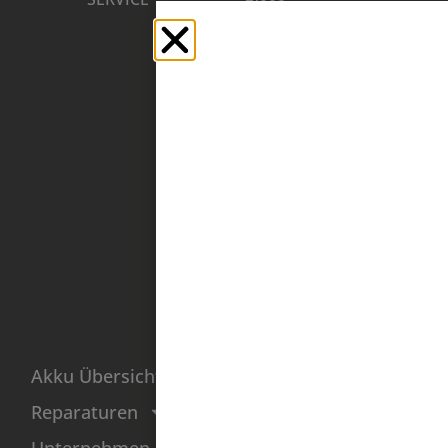
–
3
0
Donnerstag
01917
10:00
Kamenz
Uhr –
| DE
16:00
Uhr
Freitag
10:00
Uhr –
14:00
Uhr
Sehr hohe Nachfrage bei BMZ
Akku Übersicht
Reparaturen!
Bearbeitungszeit aktuell: 4
Reparaturen
Wochen