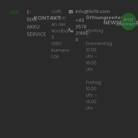
Liofit
info@liofit.com
E-
KONTAKT
Öffnungszeiten:
GmbH
BIKE
Jetzt
+49
NEWSLETTE
abonnier
An der
AKKU
3578
Montag
Nordbahn
21895-
SERVICE
–
3
0
Donnerstag
01917
10:00
Kamenz
Uhr –
| DE
16:00
Uhr
Freitag
10:00
Uhr –
14:00
Uhr