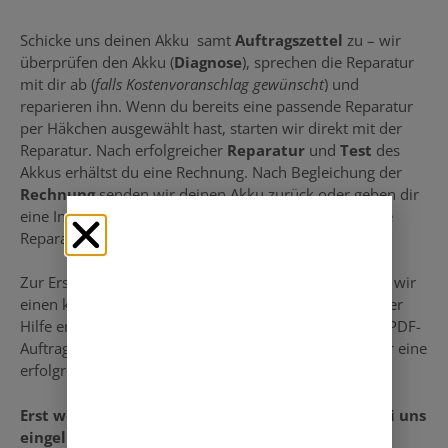
Schicke uns deinen Akku samt
Auftragszettel
zu – wir
überprüfen den Akku (
Diagnose
), sprechen die Reparatur
mit dir ab (
falls Kostenvoranschlag gewünscht
) und
reparieren ihn. Wenn du bereits eine passende Reparatur
per Häkchen ausgewählt hast, starten wir direkt mit der
Reparatur. Nach erfolgreicher
Reparatur
und
Test
des
Akkus erhältst du eine Rechnung. Nach Begleichung der
Rechnung
senden wir deinen Akku zurück oder geben dir
eine Information zur Abholung. Viele Preise für unsere
Reparaturen findest du auf dieser Seite.
Zur Erstellung des notwendigen Auftragszettels haben wir
einen kleinen Helfer namens „Lio“ entwickelt. Mit seiner
Hilfe erstellst du kinderleicht deinen unverbindlichen PDF-
Auftragszettel, der alle notwendigen Informationen für eine
erfolgreiche Reparatur enthält.
Erst wenn der Akku per Paket oder persönlich bei uns
eingeliefert wurde, wird ein verbindlicher