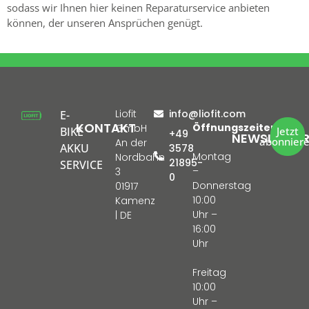
sodass wir Ihnen hier keinen Reparaturservice anbieten
können, der unseren Ansprüchen genügt.
Liofit
info@liofit.com
E-
KONTAKT
Öffnungszeiten:
GmbH
BIKE
Jetzt
+49
NEWSLETTE
abonnier
An der
AKKU
3578
Montag
Nordbahn
21895-
SERVICE
–
3
0
Donnerstag
01917
10:00
Kamenz
Uhr –
| DE
16:00
Uhr
Freitag
10:00
Uhr –