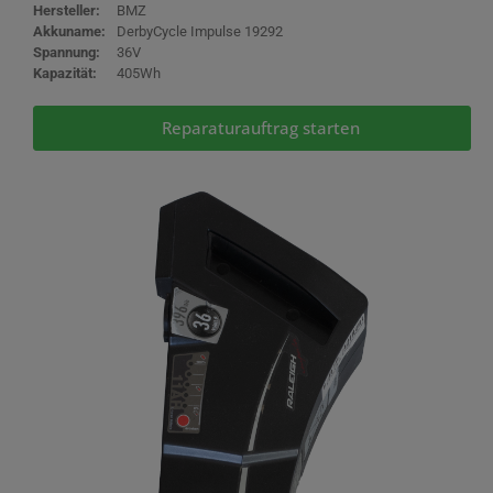
Hersteller:
BMZ
Akkuname:
DerbyCycle Impulse 19292
Spannung:
36V
Kapazität:
405Wh
Reparaturauftrag starten