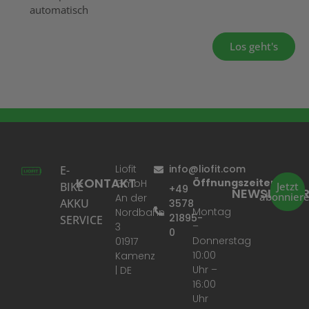
automatisch
Los geht's
Liofit
info@liofit.com
E-
KONTAKT
Öffnungszeiten:
GmbH
BIKE
Jetzt
+49
NEWSLETTE
abonnier
An der
AKKU
3578
Montag
Nordbahn
21895-
SERVICE
–
3
0
Donnerstag
01917
10:00
Kamenz
Uhr –
| DE
16:00
Uhr