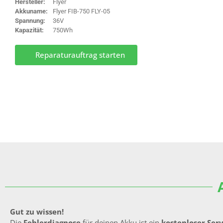
Hersteller:
Flyer
Akkuname:
Flyer FIB-750 FLY-05
Spannung:
36V
Kapazität:
750Wh
Reparaturauftrag starten
Gut zu wissen!
Die
Fehlerdiagnose
für deinen Akku ist ein
kostenloser Ser