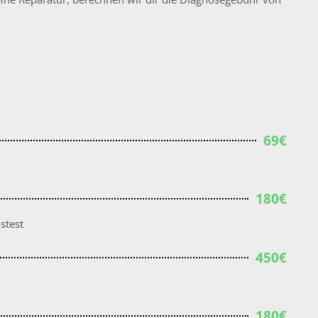
69€
180€
stest
450€
180€