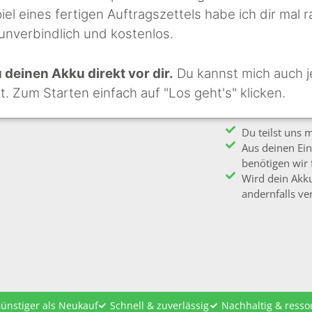
iel eines fertigen Auftragszettels habe ich dir mal r
 unverbindlich und kostenlos.
deinen Akku direkt vor dir.
Du kannst mich auch j
st. Zum Starten einfach auf "Los geht's" klicken.
Du teilst uns 
Aus deinen Ein
benötigen wir 
Wird dein Akku
andernfalls ver
ünstiger als Neukauf
Schnell & zuverlässig
Nachhaltig & ress