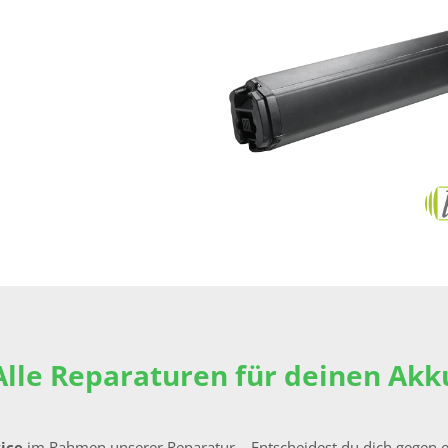
Alle Reparaturen für deinen Akk
vice
im Rahmen unserer Reparatur – Entscheidest du dich gegen e