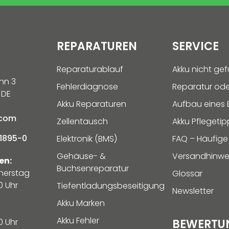
REPARATUREN
SERVICE
Reparaturablauf
Akku nicht ge
hn 3
Fehlerdiagnose
Reparatur ode
 DE
Akku Reparaturen
Aufbau eines E
.com
Zellentausch
Akku Pflegetip
1895-0
Elektronik (BMS)
FAQ – Häufige
Gehäuse- &
Versandhinwe
en:
Buchsenreparatur
nerstag
Glossar
0 Uhr
Tiefentladungsbeseitigung
Newsletter
Akku Marken
Akku Fehler
0 Uhr
BEWERTU