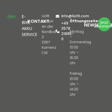
Liofit
info@liofit.com
E-
KONTAKT
Öffnungszeiten:
GmbH
BIKE
Jetzt
+49
NEWSLETTE
abonnier
An der
AKKU
3578
Montag
Nordbahn
21895-
SERVICE
–
3
0
Donnerstag
01917
10:00
Kamenz
Uhr –
| DE
16:00
Uhr
Freitag
10:00
Uhr –
14:00
Uhr