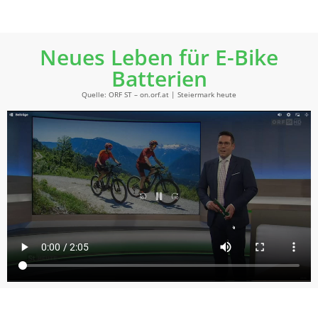
Wirtschaftlicher und
ökologischer Mehrwert
Die Zusammenarbeit schafft Vorteile auf mehreren Ebenen:
NutzerInnen sparen durch eine E-Bike Akku Reparatur im
Durchschnitt rund 50 % gegenüber einem Neukauf.
Durch Reparatur kann die Lebensdauer eines Akkus
verdoppelt werden.
Recyclingunternehmen erschließen neue
Wertschöpfungspotenziale durch Reuse-Ansätze.
Umwelt und Gesellschaft profitieren von weniger Abfall,