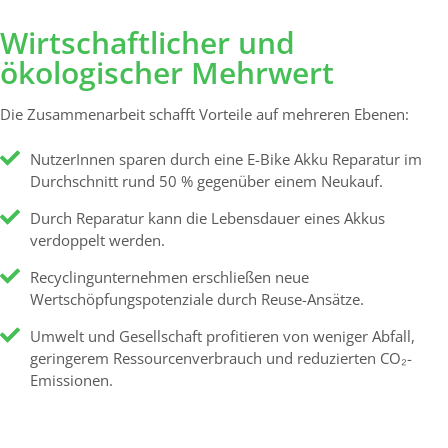
geringerem Ressourcenverbrauch und reduzierten CO₂-
Emissionen.
A
u
s
b
l
i
c
k
:
K
r