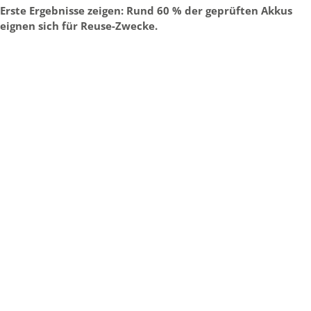
Erste Ergebnisse zeigen: Rund 60 % der geprüften Akkus
eignen sich für Reuse-Zwecke.
Neues Leben für E-Bike
Batterien
Quelle: ORF ST – on.orf.at | Steiermark heute