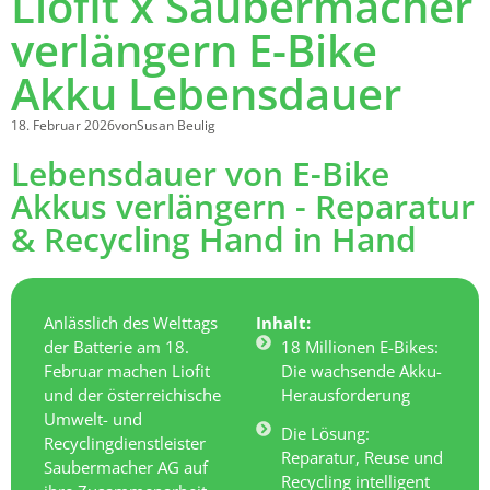
Liofit x Saubermacher
verlängern E-Bike
Akku Lebensdauer
18. Februar 2026
von
Susan Beulig
Lebensdauer von E-Bike
Akkus verlängern - Reparatur
& Recycling Hand in Hand
Anlässlich des Welttags
Inhalt:
der Batterie am 18.
18 Millionen E-Bikes:
Februar machen Liofit
Die wachsende Akku-
und der österreichische
Herausforderung
Umwelt- und
Die Lösung:
Recyclingdienstleister
Reparatur, Reuse und
Saubermacher AG auf
Recycling intelligent