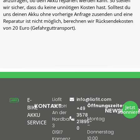
anzufragen, ob dein Akku repariert werden kann. So stellen
wir sicher, dass du keine unnötigen Kosten hast. Solltest du
uns deinen Akku ohne vorherige Anfrage zusenden und eine
Reparatur ist nicht möglich, berechnen wir Rücksendekosten
von 20 Euro (Gefahrguttransport).
Liofit
info@liofit.com
E-
KONTAKT
Öffnungszeiten:
GmbH
BIKE
Jetzt
+49
NEWSLETTE
abonnier
An der
AKKU
3578
Montag
Nordbahn
21895-
SERVICE
–
3
0
Donnerstag
01917
10:00
Kamenz