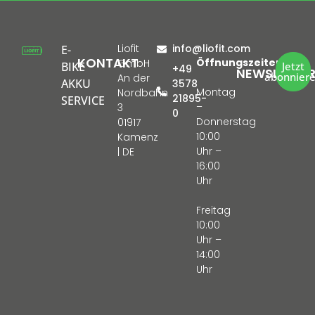
Liofit
info@liofit.com
E-
KONTAKT
Öffnungszeiten:
GmbH
BIKE
Jetzt
+49
NEWSLETTE
abonnier
An der
AKKU
3578
Montag
Nordbahn
21895-
SERVICE
–
3
0
Donnerstag
01917
10:00
Kamenz
Uhr –
| DE
16:00
Uhr
Freitag
10:00
Uhr –
14:00
Uhr