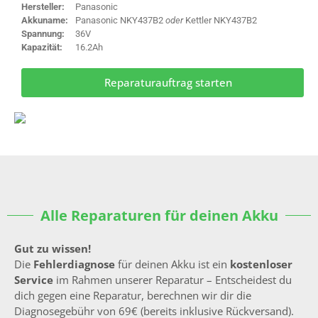
Hersteller:
Panasonic
Akkuname:
Panasonic NKY437B2
oder
Kettler NKY437B2
Spannung:
36V
Kapazität:
16.2Ah
Reparaturauftrag starten
Alle Reparaturen für deinen Akku
Gut zu wissen!
Die
Fehlerdiagnose
für deinen Akku ist ein
kostenloser
Service
im Rahmen unserer Reparatur – Entscheidest du
dich gegen eine Reparatur, berechnen wir dir die
Diagnosegebühr von 69€ (bereits inklusive Rückversand).