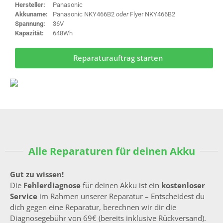
Hersteller:
Panasonic
Akkuname:
Panasonic NKY466B2
oder
Flyer NKY466B2
Spannung:
36V
Kapazität:
648Wh
Reparaturauftrag starten
Alle Reparaturen für deinen Akku
Gut zu wissen!
Die
Fehlerdiagnose
für deinen Akku ist ein
kostenloser
Service
im Rahmen unserer Reparatur – Entscheidest du
dich gegen eine Reparatur, berechnen wir dir die
Diagnosegebühr von 69€ (bereits inklusive Rückversand).