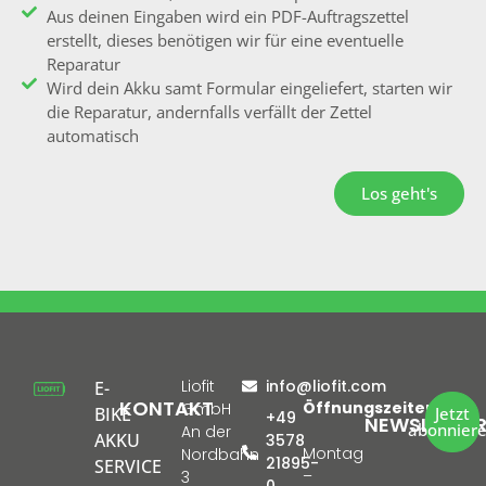
Aus deinen Eingaben wird ein PDF-Auftragszettel
erstellt, dieses benötigen wir für eine eventuelle
Reparatur
Wird dein Akku samt Formular eingeliefert, starten wir
die Reparatur, andernfalls verfällt der Zettel
automatisch
Los geht's
Liofit
info@liofit.com
E-
KONTAKT
Öffnungszeiten:
GmbH
BIKE
Jetzt
+49
NEWSLETTE
abonnier
An der
AKKU
3578
Montag
Nordbahn
21895-
SERVICE
–
3
0