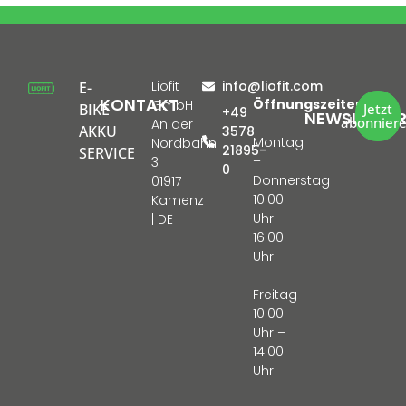
Liofit
info@liofit.com
E-
KONTAKT
Öffnungszeiten:
GmbH
BIKE
Jetzt
+49
NEWSLETTE
abonnier
An der
AKKU
3578
Montag
Nordbahn
21895-
SERVICE
–
3
0
Donnerstag
01917
10:00
Kamenz
Uhr –
| DE
16:00
Uhr
Freitag
10:00
Uhr –
14:00
Uhr