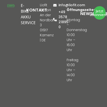
Liofit
info@liofit.com
E-
KONTAKT
Öffnungszeiten:
GmbH
BIKE
Jetzt
+49
NEWSLETTE
abonnier
An der
AKKU
3578
Montag
Nordbahn
21895-
SERVICE
–
3
0
Donnerstag
01917
10:00
Kamenz
Uhr –
| DE
16:00
Uhr
Freitag
10:00
Uhr –
14:00
Uhr