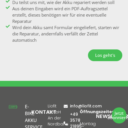
Du teilst uns mit, wie der Akku repariert werden soll
Aus deinen Eingaben wird ein PDF-Auftragszettel
erstellt, dieses benötigen wir für eine eventuelle
Reparatur
Wird dein Akku samt Formular eingeliefert, starten wir
die Reparatur, andernfalls verfällt der Zettel
automatisch
Los geht's
Liofit
info@liofit.com
E-
KONTAKT
Öffnungszeiten:
GmbH
BIKE
Jetzt
+49
NEWSLETTE
abonnier
An der
AKKU
3578
Montag
Nordbahn
21895-
SERVICE