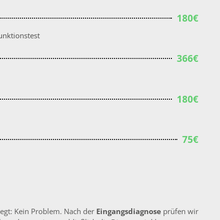
180€
unktionstest
366€
180€
75€
liegt: Kein Problem. Nach der
Eingangsdiagnose
prüfen wir