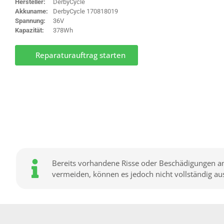
Hersteller:
DerbyCycle
Akkuname:
DerbyCycle 170818019
Spannung:
36V
Kapazität:
378Wh
Reparaturauftrag starten
Bereits vorhandene Risse oder Beschädigungen am
vermeiden, können es jedoch nicht vollständig aus