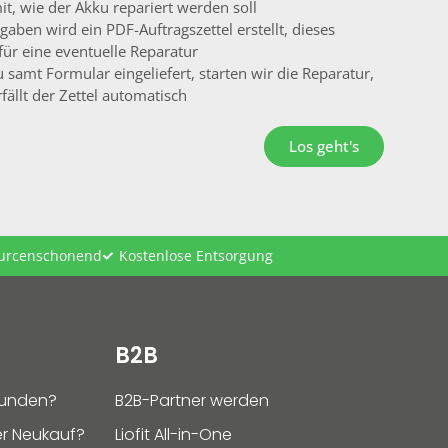
mit, wie der Akku repariert werden soll
gaben wird ein PDF-Auftragszettel erstellt, dieses
für eine eventuelle Reparatur
 samt Formular eingeliefert, starten wir die Reparatur,
fällt der Zettel automatisch
Los geht's
ourcenschonend
Kostenlose Entsorgung
B2B
funden?
B2B-Partner werden
r Neukauf?
Liofit All-in-One