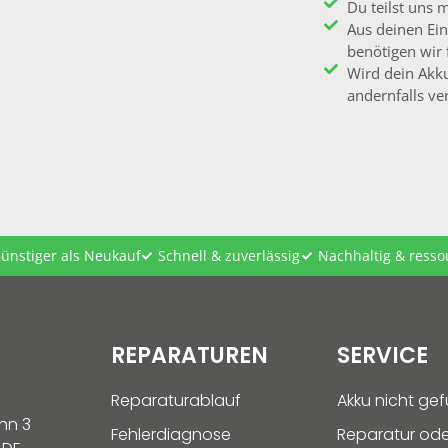
Du teilst uns 
Aus deinen Ein
benötigen wir 
Wird dein Akku
andernfalls ver
ünstiger als Neukauf
Schnell & zuverlässig
Nachhaltig & ress
REPARATUREN
SERVICE
Reparaturablauf
Akku nicht ge
hn 3
Fehlerdiagnose
Reparatur ode