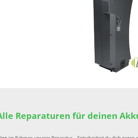
Alle Reparaturen für deinen Akk
vice
im Rahmen unserer Reparatur – Entscheidest du dich gegen e