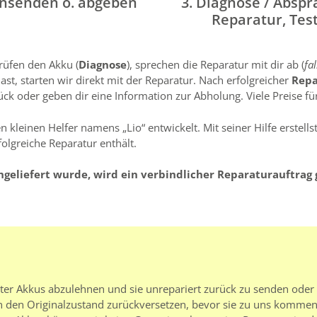
insenden o. abgeben
3. Diagnose / Abspr
Reparatur, Tes
rüfen den Akku (
Diagnose
), sprechen die Reparatur mit dir ab (
fa
t, starten wir direkt mit der Reparatur. Nach erfolgreicher
Rep
k oder geben dir eine Information zur Abholung. Viele Preise für
 kleinen Helfer namens „Lio“ entwickelt. Mit seiner Hilfe erstell
folgreiche Reparatur enthält.
ngeliefert wurde, wird ein verbindlicher Reparaturauftrag 
rter Akkus abzulehnen und sie unrepariert zurück zu senden oder
 den Originalzustand zurückversetzen, bevor sie zu uns kommen.