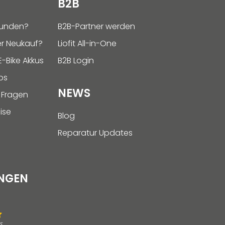
B2B
funden?
B2B-Partner werden
r Neukauf?
Liofit All-in-One
-Bike Akkus
B2B Login
ps
NEWS
 Fragen
ise
Blog
Reparatur Updates
NGEN