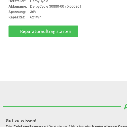
Hersteller:
DerbyCycle
Akkuname:
DerbyCycle 30880-00 / X000801
Spannung:
36V
Kapazität:
621Wh
Reparaturauftrag starten
Gut zu wissen!
Die
Fehlerdiagnose
für deinen Akku ist ein
kostenloser Ser