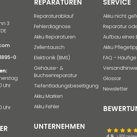
REPARATUREN
SERVICE
Reparaturablauf
Akku nicht ge
hn 3
Fehlerdiagnose
Reparatur ode
 DE
Akku Reparaturen
Aufbau eines E
.com
Zellentausch
Akku Pflegetip
1895-0
Elektronik (BMS)
FAQ – Häufige
Gehäuse- &
Versandhinwe
en:
Buchsenreparatur
nerstag
Glossar
0 Uhr
Tiefentladungsbeseitigung
Newsletter
Akku Marken
Akku Fehler
0 Uhr
BEWERTU
UNTERNEHMEN
ER