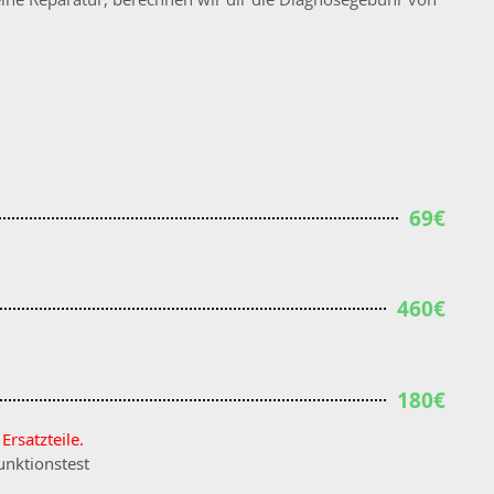
69€
460€
180€
Ersatzteile.
unktionstest