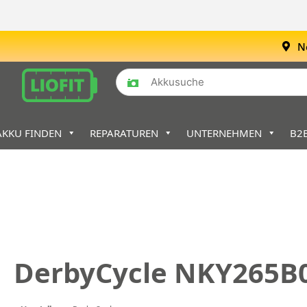
N
AKKU FINDEN
REPARATUREN
UNTERNEHMEN
B2
DerbyCycle NKY265B