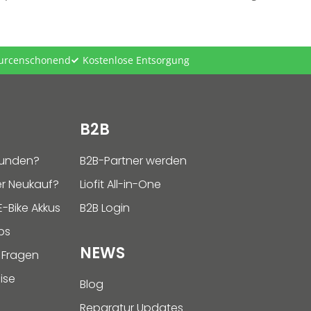
ourcenschonend
Kostenlose Entsorgung
B2B
funden?
B2B-Partner werden
r Neukauf?
Liofit All-in-One
-Bike Akkus
B2B Login
ps
NEWS
 Fragen
ise
Blog
Reparatur Updates