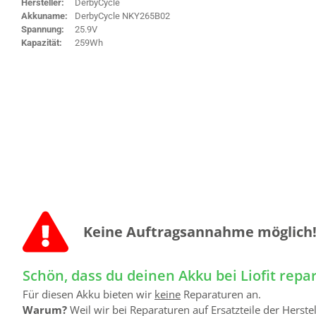
Hersteller:
DerbyCycle
Akkuname:
DerbyCycle NKY265B02
Spannung:
25.9V
Kapazität:
259Wh
Keine Auftrags­annahme möglich
Schön, dass du deinen Akku bei Liofit repa
Für diesen Akku bieten wir
keine
Reparaturen an.
Warum?
Weil wir bei Reparaturen auf Ersatzteile der Herst