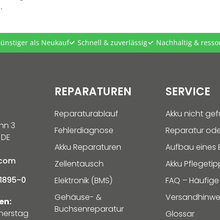
.
ünstiger als Neukauf
Schnell & zuverlässig
Nachhaltig & ress
REPARATUREN
SERVICE
Reparaturablauf
Akku nicht ge
hn 3
Fehlerdiagnose
Reparatur ode
 DE
Akku Reparaturen
Aufbau eines E
.com
Zellentausch
Akku Pflegetip
1895-0
Elektronik (BMS)
FAQ – Häufige
Gehäuse- &
Versandhinwe
en:
Buchsenreparatur
nerstag
Glossar