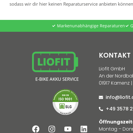
sodass wir dir hier keinen Reparaturservice anbieten können
Markenunabhängige Reparaturen
G
KONTAKT
Liofit GmbH
An der Nordba
E-BIKE AKKU SERVICE
01917 Kamenz |
info@liofit
+49 3578 2
Öffnungszeit
Montag – Don