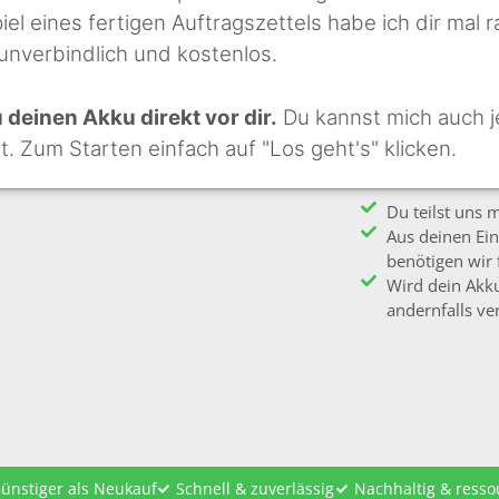
iel eines fertigen Auftragszettels habe ich dir mal r
 unverbindlich und kostenlos.
deinen Akku direkt vor dir.
Du kannst mich auch j
st. Zum Starten einfach auf "Los geht's" klicken.
Du teilst uns 
Aus deinen Ein
benötigen wir 
Wird dein Akku
andernfalls ver
ünstiger als Neukauf
Schnell & zuverlässig
Nachhaltig & ress