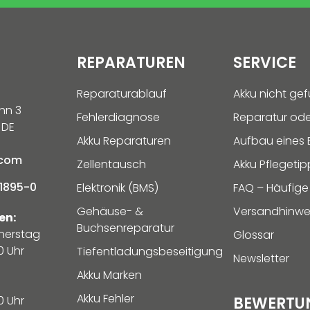
REPARATUREN
SERVICE
Reparaturablauf
Akku nicht ge
hn 3
Fehlerdiagnose
Reparatur ode
 DE
Akku Reparaturen
Aufbau eines E
.com
Zellentausch
Akku Pflegetip
1895-0
Elektronik (BMS)
FAQ – Häufige
Gehäuse- &
Versandhinwe
en:
Buchsenreparatur
nerstag
Glossar
0 Uhr
Tiefentladungsbeseitigung
Newsletter
Akku Marken
Akku Fehler
0 Uhr
BEWERTU