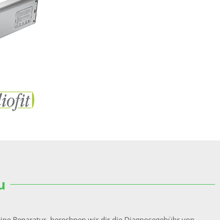
u
ine Reparatur, berechnen wir dir die Diagnosegebühr von