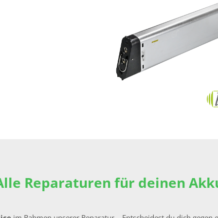
Alle Reparaturen für deinen Akk
vice
im Rahmen unserer Reparatur – Entscheidest du dich gegen e