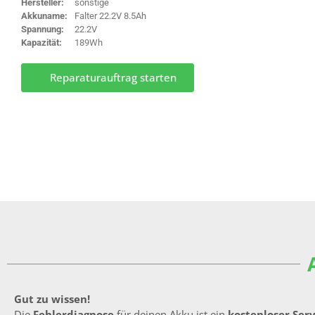
Hersteller:
sonstige
Akkuname:
Falter 22.2V 8.5Ah
Spannung:
22.2V
Kapazität:
189Wh
Reparaturauftrag starten
Gut zu wissen!
Die
Fehlerdiagnose
für deinen Akku ist ein
kostenloser Ser