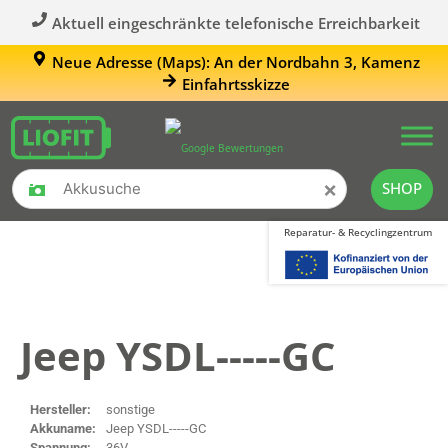
Aktuell eingeschränkte telefonische Erreichbarkeit
Neue Adresse (Maps): An der Nordbahn 3, Kamenz
Einfahrtsskizze
×
SHOP
Reparatur- & Recyclingzentrum
Jeep YSDL-----GC
Hersteller:
sonstige
Akkuname:
Jeep YSDL-----GC
Spannung:
36V