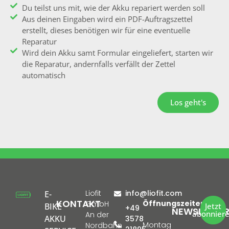
Du teilst uns mit, wie der Akku repariert werden soll
Aus deinen Eingaben wird ein PDF-Auftragszettel
erstellt, dieses benötigen wir für eine eventuelle
Reparatur
Wird dein Akku samt Formular eingeliefert, starten wir
die Reparatur, andernfalls verfällt der Zettel
automatisch
Los geht's
Liofit
info@liofit.com
E-
KONTAKT
Öffnungszeiten:
GmbH
BIKE
Jetzt
+49
NEWSLETTE
abonnier
An der
AKKU
3578
Montag
Nordbahn