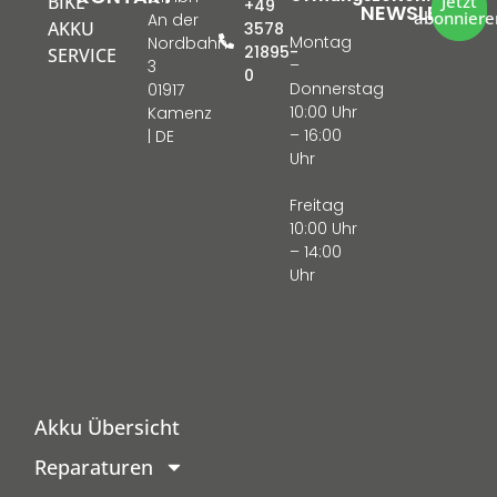
BIKE
Jetzt
+49
NEWSLETTER
abonniere
An der
AKKU
3578
Montag
Nordbahn
21895-
SERVICE
–
3
0
Donnerstag
01917
10:00 Uhr
Kamenz
– 16:00
| DE
Uhr
Freitag
10:00 Uhr
– 14:00
Uhr
Akku Übersicht
Reparaturen