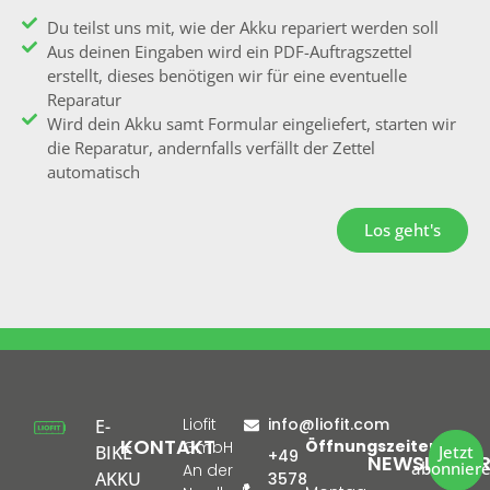
Du teilst uns mit, wie der Akku repariert werden soll
Aus deinen Eingaben wird ein PDF-Auftragszettel
erstellt, dieses benötigen wir für eine eventuelle
Reparatur
Wird dein Akku samt Formular eingeliefert, starten wir
die Reparatur, andernfalls verfällt der Zettel
automatisch
Los geht's
Liofit
info@liofit.com
E-
KONTAKT
Öffnungszeiten:
GmbH
BIKE
Jetzt
+49
NEWSLETTE
abonnier
An der
AKKU
3578