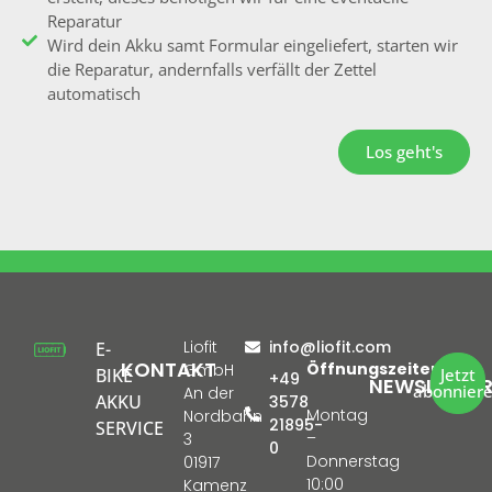
Reparatur
Wird dein Akku samt Formular eingeliefert, starten wir
die Reparatur, andernfalls verfällt der Zettel
automatisch
Los geht's
Liofit
info@liofit.com
E-
KONTAKT
Öffnungszeiten:
GmbH
BIKE
Jetzt
+49
NEWSLETTE
abonnier
An der
AKKU
3578
Montag
Nordbahn
21895-
SERVICE
–
3
0
Donnerstag
01917
10:00
Kamenz