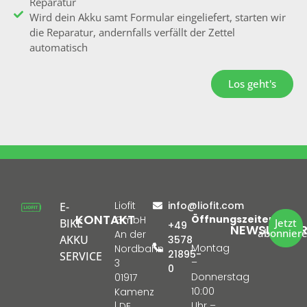
Reparatur
Wird dein Akku samt Formular eingeliefert, starten wir
die Reparatur, andernfalls verfällt der Zettel
automatisch
Los geht's
Liofit
info@liofit.com
E-
KONTAKT
Öffnungszeiten:
GmbH
BIKE
Jetzt
+49
NEWSLETTE
abonnier
An der
AKKU
3578
Montag
Nordbahn
21895-
SERVICE
–
3
0
Donnerstag
01917
10:00
Kamenz
Uhr –
| DE