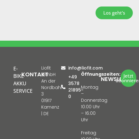
Los geht's
Liofit
info@liofit.com
E-
KONTAKT
Öffnungszeiten:
GmbH
BIKE
Jetzt
+49
NEWSLETTER
abonniere
An der
AKKU
3578
Montag
Nordbahn
21895-
SERVICE
–
3
0
Donnerstag
01917
10:00 Uhr
Kamenz
– 16:00
| DE
Uhr
Freitag