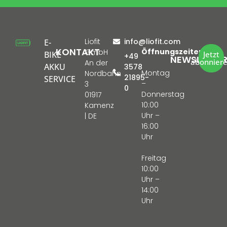
Liofit
info@liofit.com
E-
KONTAKT
Öffnungszeiten:
GmbH
BIKE
Jetzt
+49
NEWSLETTE
abonnier
An der
AKKU
3578
Montag
Nordbahn
21895-
SERVICE
–
3
0
Donnerstag
01917
10:00
Kamenz
Uhr –
| DE
16:00
Uhr
Freitag
10:00
Uhr –
14:00
Uhr