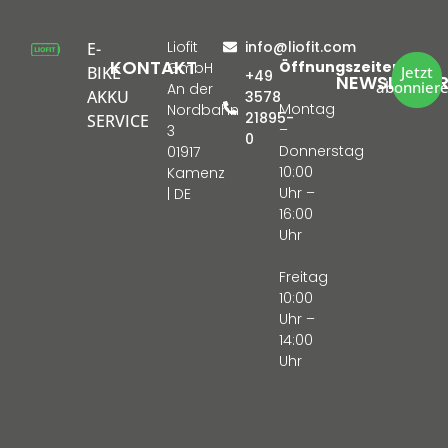
Liofit
info@liofit.com
E-
KONTAKT
Öffnungszeiten:
GmbH
BIKE
Jetzt
+49
NEWSLETTE
abonnier
An der
AKKU
3578
Montag
Nordbahn
21895-
SERVICE
–
3
0
Donnerstag
01917
10:00
Kamenz
Uhr –
| DE
16:00
Uhr
Freitag
10:00
Uhr –
14:00
Uhr