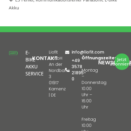
Akku
Liofit
info@liofit.com
E-
KONTAKT
Öffnungszeiten:
GmbH
BIKE
Jetzt
+49
NEWSLETTE
abonnier
An der
AKKU
3578
Montag
Nordbahn
21895-
SERVICE
–
3
0
Donnerstag
01917
10:00
Kamenz
Uhr –
| DE
16:00
Uhr
Freitag
10:00